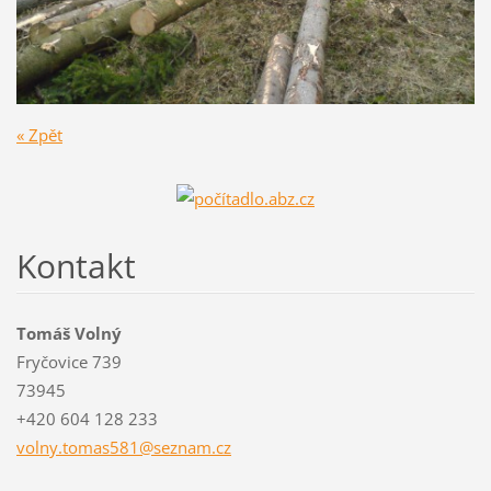
« Zpět
Kontakt
Tomáš Volný
Fryčovice 739
73945
+420 604 128 233
volny.to
mas581@s
eznam.cz