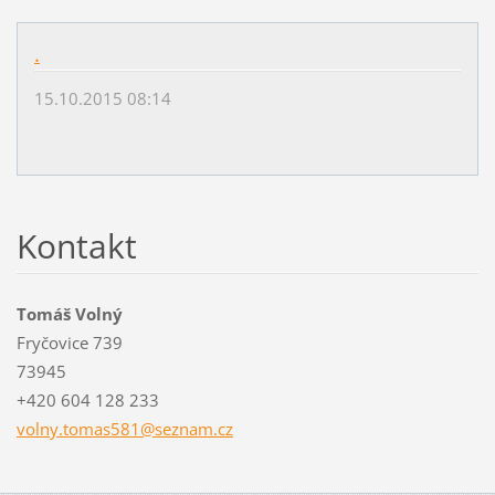
.
15.10.2015 08:14
Kontakt
Tomáš Volný
Fryčovice 739
73945
+420 604 128 233
volny.to
mas581@s
eznam.cz